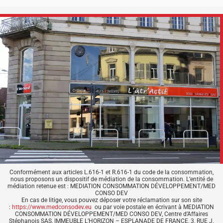
Conformément aux articles L.616-1 et R.616-1 du code de la consommation,
nous proposons un dispositif de médiation de la consommation. L’entité de
médiation retenue est : MEDIATION CONSOMMATION DÉVELOPPEMENT/MED
CONSO DEV
En cas de litige, vous pouvez déposer votre réclamation sur son site
:
https://www.medconsodev.eu
ou par voie postale en écrivant à MEDIATION
CONSOMMATION DÉVELOPPEMENT/MED CONSO DEV, Centre d’Affaires
Stéphanois SAS, IMMEUBLE L’HORIZON – ESPLANADE DE FRANCE, 3, RUE J.