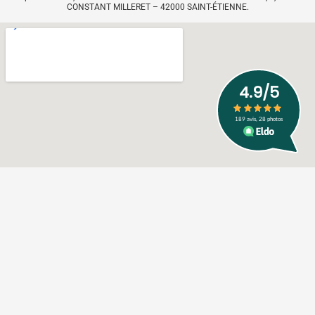
CONSTANT MILLERET – 42000 SAINT-ÉTIENNE.
Mentions Légales
Politique de confidentialité
Création : City-com Sarrebourg
L'ATR'ACTIF
Numéro SIRET : 79757332600031