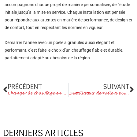
accompagnons chaque projet de manière personnalisée, de l’étude
initiale jusqu’à la mise en service. Chaque installation est pensée
pour répondre aux attentes en matière de performance, de design et
de confort, tout en respectant les normes en vigueur.
Démarrer l’année avec un poêle à granulés aussi élégant et
performant, c’est faire le choix d’un chauffage fiable et durable,
parfaitement adapté aux besoins de la région.
Précédent
S
PRÉCÉDENT
SUIVANT
Changer de chauffage en 2026 : pourquoi c’est le bon moment et comment l’Atr’Actif peut vous accompagner à Sarrebourg, Saverne et Haguenau
Installateur de Poêle à Bois dans le Grand-Est : Performance, Design et Savoir-Faire
DERNIERS ARTICLES