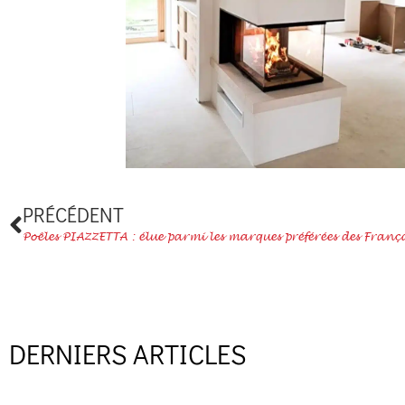
Précédent
PRÉCÉDENT
Poêles PIAZZETTA : élue parmi les marques préférées des França
DERNIERS ARTICLES