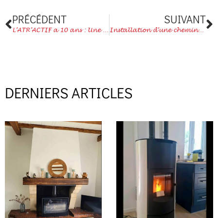
Précédent
S
PRÉCÉDENT
SUIVANT
L’ATR’ACTIF a 10 ans : Une décennie de chaleur et de qualité à Sarrebourg
Installation d’une cheminée JC Bordelet en Alsace
DERNIERS ARTICLES