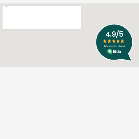
Mentions Légales
Politique de confidentialité
Création : City-com Sarrebourg
L'ATR'ACTIF
Numéro SIRET : 79757332600031
Capital Social : 7500,00€
Numéro RCS : Metz B 821 439 650