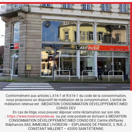
Conformément aux articles L.616-1 et R.616-1 du code de la consommation,
nous proposons un dispositif de médiation de la consommation. L’entité de
médiation retenue est : MEDIATION CONSOMMATION DÉVELOPPEMENT/MED
CONSO DEV
En cas de litige, vous pouvez déposer votre réclamation sur son site
:
https://www.medconsodev.eu
ou par voie postale en écrivant à MEDIATION
CONSOMMATION DÉVELOPPEMENT/MED CONSO DEV, Centre d’Affaires
Stéphanois SAS, IMMEUBLE L’HORIZON – ESPLANADE DE FRANCE, 3, RUE J.
CONSTANT MILLERET – 42000 SAINT-ÉTIENNE.