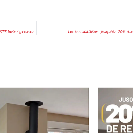
Avant / Après : remplacement d’une cheminée par un poêle MIXTE bois / granulés
Les irrésistibles : jusqu’à -20% 