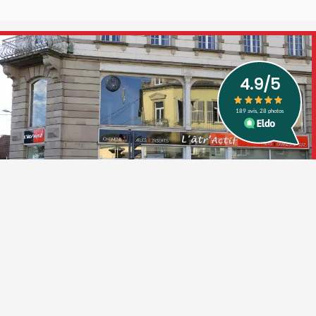
Conformément aux articles L.616-1 et R.616-1 du code de la consommation,
nous proposons un dispositif de médiation de la consommation. L’entité de
médiation retenue est : MEDIATION CONSOMMATION DÉVELOPPEMENT/MED
CONSO DEV
En cas de litige, vous pouvez déposer votre réclamation sur son site
:
https://www.medconsodev.eu
ou par voie postale en écrivant à MEDIATION
CONSOMMATION DÉVELOPPEMENT/MED CONSO DEV, Centre d’Affaires