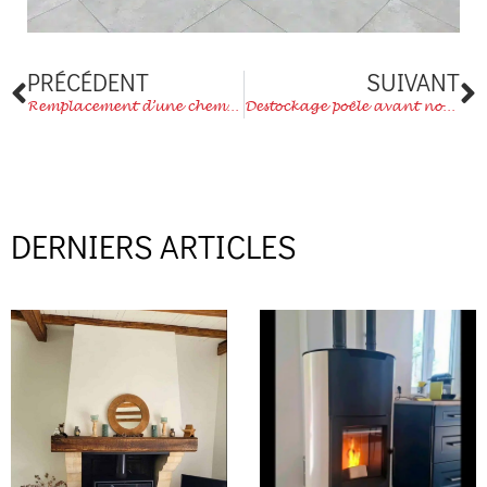
Précédent
S
PRÉCÉDENT
SUIVANT
Remplacement d’une cheminée à bois par un poêle à granulés
Destockage poêle avant nouvelle collection
DERNIERS ARTICLES