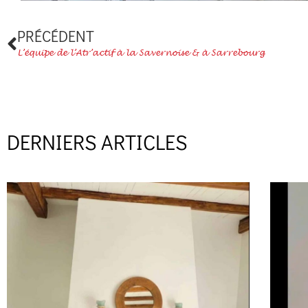
Précédent
PRÉCÉDENT
L’équipe de l’Atr’actif à la Savernoise & à Sarrebourg
DERNIERS ARTICLES