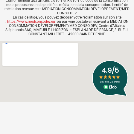
Conformément aux articles L.616-1 et R.616-1 du code de la consommation,
nous proposons un dispositif de médiation de la consommation. L’entité de
médiation retenue est : MEDIATION CONSOMMATION DÉVELOPPEMENT/MED
CONSO DEV
En cas de litige, vous pouvez déposer votre réclamation sur son site
:
https://www.medconsodev.eu
ou par voie postale en écrivant à MEDIATION
CONSOMMATION DÉVELOPPEMENT/MED CONSO DEV, Centre d’Affaires
Stéphanois SAS, IMMEUBLE L’HORIZON – ESPLANADE DE FRANCE, 3, RUE J.
CONSTANT MILLERET – 42000 SAINT-ÉTIENNE.