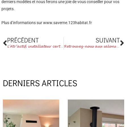
derniers modèles et nous ferons une joie de vous conseiller pour vos
projets.
Plus d’informations sur www.saverne.123habitat.fr
Précédent
S
PRÉCÉDENT
SUIVANT
L’Atr’actif, installateur certifié QualiBAT
Retrouvez-nous aux salons de la région !
DERNIERS ARTICLES