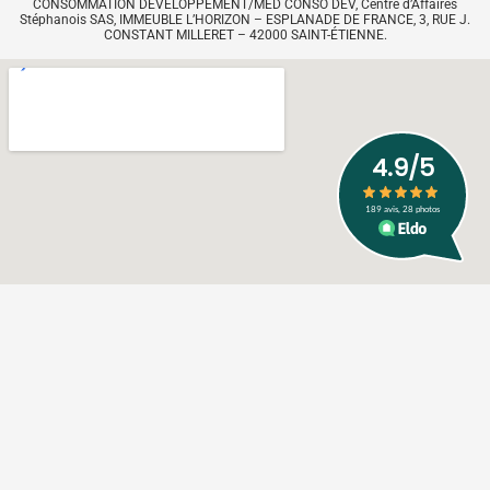
CONSOMMATION DÉVELOPPEMENT/MED CONSO DEV, Centre d’Affaires
Stéphanois SAS, IMMEUBLE L’HORIZON – ESPLANADE DE FRANCE, 3, RUE J.
CONSTANT MILLERET – 42000 SAINT-ÉTIENNE.
Mentions Légales
Politique de confidentialité
Création : City-com Sarrebourg