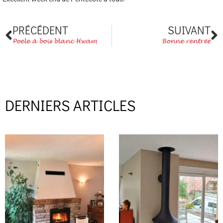
Précédent
S
PRÉCÉDENT
SUIVANT
Poele à bois blanc Hwam
Bonne rentrée
DERNIERS ARTICLES